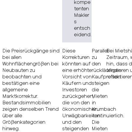
kompe
tenten
Makler
s
entsch
eidend.
Die Preisrückgänge sind
Diese
Parallel
Bei Mietsh
bei allen
Korrekturen
zu
Zeitraum, 
Wohnflächengrößen bei
könnten auf
den
hin, dass 
Neubauten zu
eine erhöhte
rückläufigen
tendieren
beobachten und
Vorsicht von
Kaufpreisen
reflektieren
bestätigen eine
Käufern und
steigen
allgemeine
Investoren
die
Marktkorrektur.
zurückgehen,
Mieten
Bestandsimmobilien
die von den
in
zeigen denselben Trend
ökonomischen
Krumbach
über alle
Unwägbarkeiten
kontinuierlich.
Größenkategorien
und den
Die
hinweg.
steigenden
Mieten