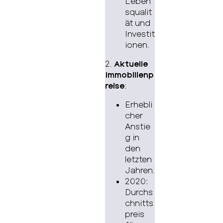
Leben
squalit
ät und
Investit
ionen.
2.
Aktuelle
Immobilienp
reise
:
Erhebli
cher
Anstie
g in
den
letzten
Jahren.
2020:
Durchs
chnitts
preis