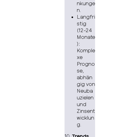
nkunge
n.
Langfri
stig
(12-24
Monate
):
Komple
xe
Progno
se,
abhän
gig von
Neuba
uzielen
und
Zinsent
wicklun
g.
10.
Trends