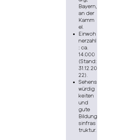
Bayern,
an der
Kamm
el.
Einwoh
nerzahl
: ca.
14.000
(Stand:
31.12.20
22).
Sehens
würdig
keiten
und
gute
Bildung
sinfras
truktur.