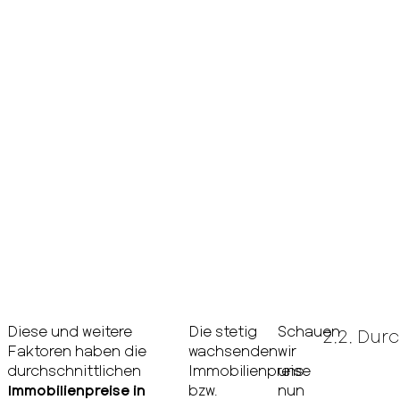
Diese und weitere
Die stetig
Schauen
2.2. Dur
Faktoren haben die
wachsenden
wir
durchschnittlichen
Immobilienpreise
uns
Immobilienpreise in
bzw.
nun