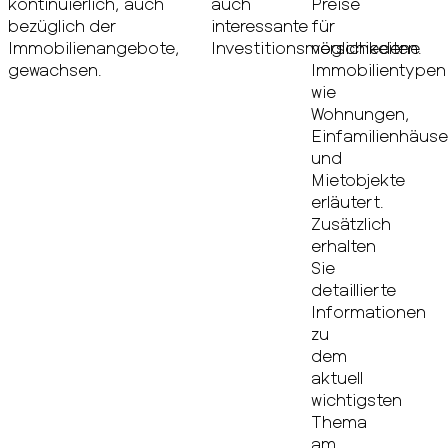
kontinuierlich, auch
auch
Preise
bezüglich der
interessante
für
Immobilienangebote,
Investitionsmöglichkeiten.
verschiedene
gewachsen.
Immobilientypen
wie
Wohnungen,
Einfamilienhäuse
und
Mietobjekte
erläutert.
Zusätzlich
erhalten
Sie
detaillierte
Informationen
zu
dem
aktuell
wichtigsten
Thema
am