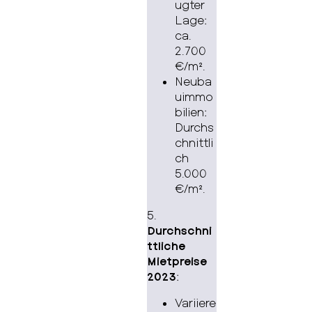
ugter
Lage:
ca.
2.700
€/m².
Neuba
uimmo
bilien:
Durchs
chnittli
ch
5.000
€/m².
5.
Durchschni
ttliche
Mietpreise
2023
:
Variiere