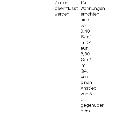
Zinsen
für
beeinflusst
Wohnungen
werden.
erhöhten
sich
von
8,48
€/m²
im Q1
auf
8,80
€/m²
im
Q4,
was
einen
Anstieg
von 5
%
gegenüber
dem