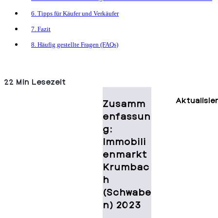
6. Tipps für Käufer und Verkäufer
7. Fazit
8. Häufig gestellte Fragen (FAQs)
22 Min Lesezeit
Aktualisie
Zusamm
enfassun
g:
Immobili
enmarkt
Krumbac
h
(Schwabe
n) 2023