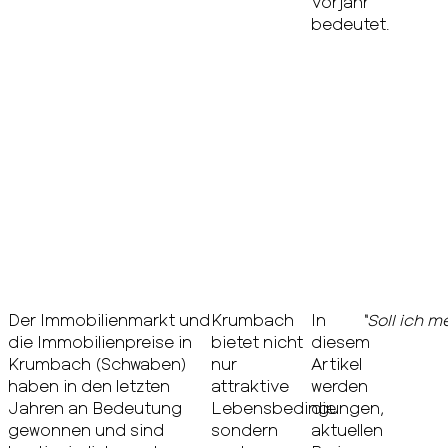
Vorjahr
bedeutet.
Der Immobilienmarkt und
Krumbach
In
“Soll ich 
die Immobilienpreise in
bietet nicht
diesem
Krumbach (Schwaben)
nur
Artikel
haben in den letzten
attraktive
werden
Jahren an Bedeutung
Lebensbedingungen,
die
gewonnen und sind
sondern
aktuellen