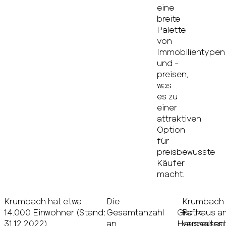
eine
breite
Palette
von
Immobilientypen
und -
preisen,
was
es zu
einer
attraktiven
Option
für
preisbewusste
Käufer
macht.
Krumbach hat etwa
Die
Krumbach v
14.000 Einwohner (Stand:
Gesamtanzahl
Grafik:
Rathaus am
31.12.2022).
an
Haushaltsst
vergessen 