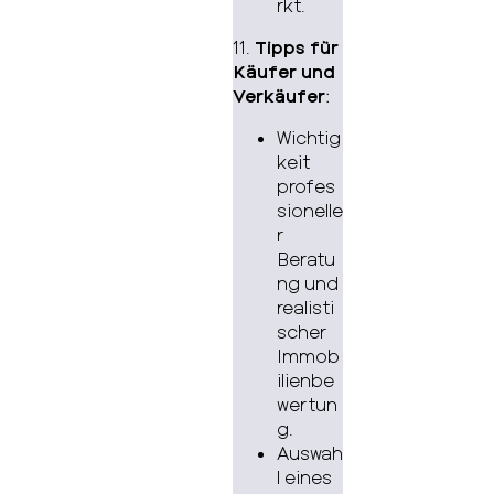
rkt.
11.
Tipps für
Käufer und
Verkäufer
:
Wichtig
keit
profes
sionelle
r
Beratu
ng und
realisti
scher
Immob
ilienbe
wertun
g.
Auswah
l eines