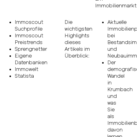
Immobilienmarkt
Immoscout
Die
Aktuelle
Suchprofile
wichtigsten
Immobilienp
Immoscout
Highlights
bei
Preistrends
dieses
Bestandsim
Sprengnetter
Artikels im
und
Eigene
Überblick:
Neubauimmo
Datenbanken
Der
Immowelt
demografis
Statista
Wandel
in
Krumbach
und
was
Sie
als
Immobilienb
davon
lernen