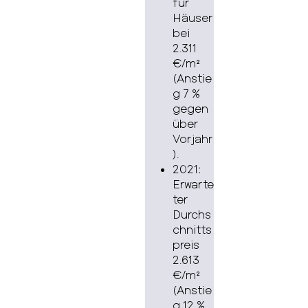
für
Häuser
bei
2.311
€/m²
(Anstie
g 7 %
gegen
über
Vorjahr
).
2021:
Erwarte
ter
Durchs
chnitts
preis
2.613
€/m²
(Anstie
g 12 %