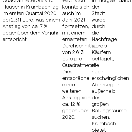
Quadratmeterpreis für
Wachstum
Immobilienmarkt
geändert. 
Häuser in Krumbach lag
konnte sich
der
im ersten Quartal 2020
auch im
Stadt
bei 2.311 Euro, was einem
Jahr 2021
wurde
Anstieg von ca. 7 %
fortsetzen,
durch
gegenüber dem Vorjahr
mit einem
die
entspricht.
erwarteten
Nachfrage
Durchschnittspreis
von
von 2.613
Käufern
Euro pro
beflügelt,
Quadratmeter.
die
Dies
nach
entspräche
erschwinglichen
einem
Wohnungen
weiteren
außerhalb
Anstieg von
der
ca. 12 %
großen
gegenüber
Ballungsräume
2020.
suchen.
Krumbach
bietet