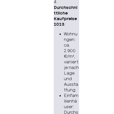
4.
Durchschni
ttliche
Kaufpreise
2023
:
Wohnu
ngen:
ca.
2.900
€/m²,
variiert
je nach
Lage
und
Aussta
ttung.
Einfam
ilienhä
user:
Durchs