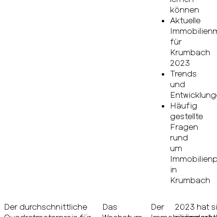
können
Aktuelle
Immobilien
für
Krumbach
2023
Trends
und
Entwicklun
Häufig
gestellte
Fragen
rund
um
Immobilienp
in
Krumbach
Der durchschnittliche
Das
Der
2023 hat s