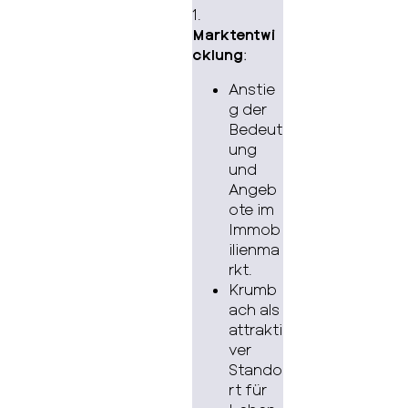
1.
Marktentwi
cklung
:
Anstie
g der
Bedeut
ung
und
Angeb
ote im
Immob
ilienma
rkt.
Krumb
ach als
attrakti
ver
Stando
rt für