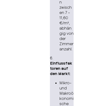
n
zwisch
en 7 –
11,60
€/m²,
abhän
gig von
der
Zimmer
anzahl.
6.
Einflussfak
toren auf
den Markt
:
Mikro-
und
Makroö
konomi
sche