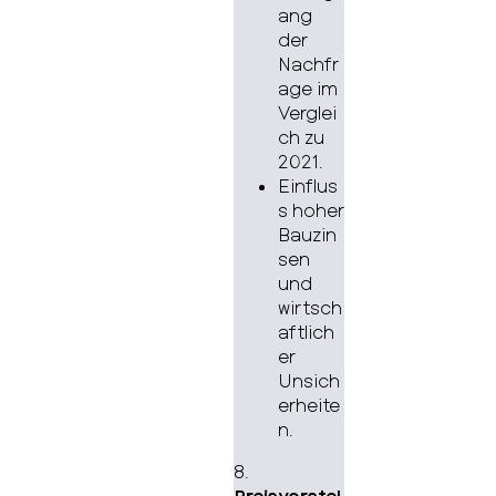
ang
der
Nachfr
age im
Verglei
ch zu
2021.
Einflus
s hoher
Bauzin
sen
und
wirtsch
aftlich
er
Unsich
erheite
n.
8.
Preisvorstel