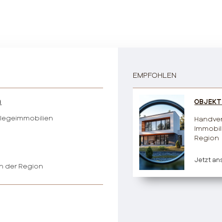
EMPFOHLEN
n
OBJEKT
Pflegeimmobilien
Handve
Immobil
Region
Jetzt a
n der Region