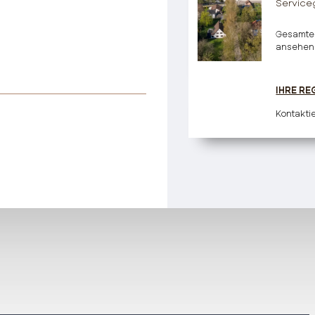
Service
Gesamte
ansehen
IHRE RE
Kontakti