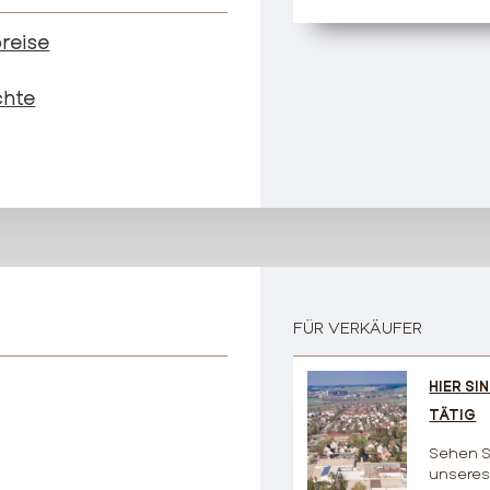
reise
chte
FÜR VERKÄUFER
HIER SIN
TÄTIG
Sehen S
unsere