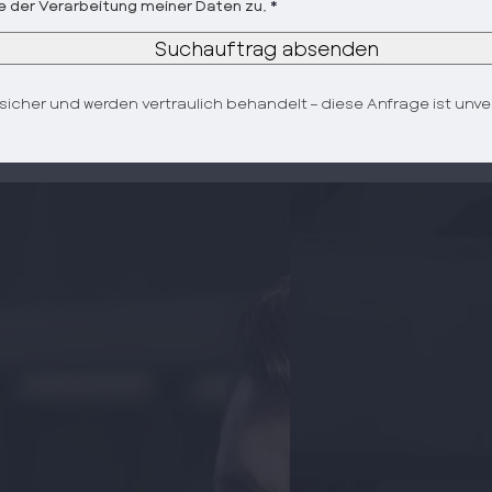
 der Verarbeitung meiner Daten zu.
*
Suchauftrag absenden
 sicher und werden vertraulich behandelt – diese Anfrage ist unver