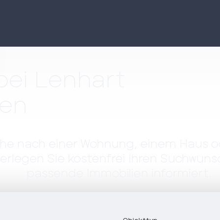
bei Lenhart
ien
uche nach einer Wohnung, einem Haus 
nterlegen Sie kostenfrei Ihren Suchwun
passende Immobilien informiert.
Objekttyp