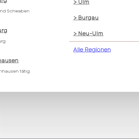
urg
> Ulm
und Schwaben
> Burgau
urg
> Neu-Ulm
urg
Alle Regionen
hausen
nnhausen tätig.