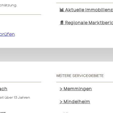
schätzung.
📊 Aktuelle Immobilienp
📄 Regionale Marktberi
 prüfen
WEITERE SERVICEGEBIETE
ach
> Memmingen
eit über 13 Jahren
> Mindelheim