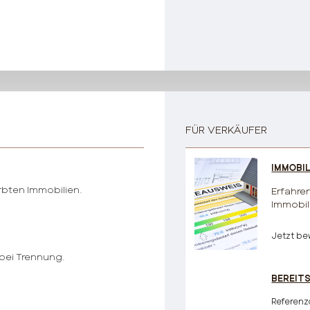
FÜR VERKÄUFER
IMMOBI
rbten Immobilien.
Erfahren
Immobili
Jetzt be
 bei Trennung.
BEREIT
Referenz