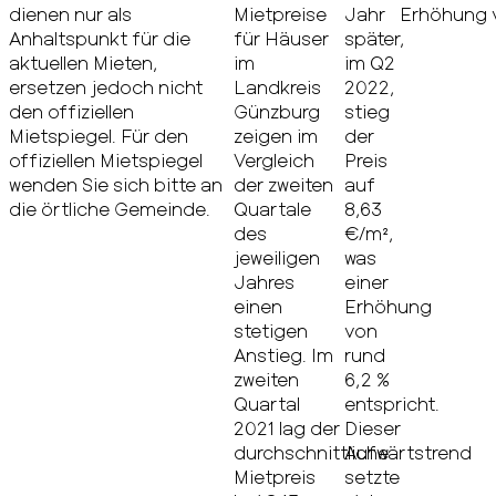
dienen nur als
Mietpreise
Jahr
Erhöhung v
Anhaltspunkt für die
für Häuser
später,
aktuellen Mieten,
im
im Q2
ersetzen jedoch nicht
Landkreis
2022,
den offiziellen
Günzburg
stieg
Mietspiegel. Für den
zeigen im
der
offiziellen Mietspiegel
Vergleich
Preis
wenden Sie sich bitte an
der zweiten
auf
die örtliche Gemeinde.
Quartale
8,63
des
€/m²,
jeweiligen
was
Jahres
einer
einen
Erhöhung
stetigen
von
Anstieg. Im
rund
zweiten
6,2 %
Quartal
entspricht.
2021 lag der
Dieser
durchschnittliche
Aufwärtstrend
Mietpreis
setzte