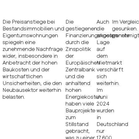
Die Preisanstiege bei
Die
Auch
Im Verglei
Bestandsimmobilien und
gestiegenen
die
gesunken. 
Eigentumswohnungen
Finanzierungskosten
angespannte
genehmigt,
spiegeln eine
durch die
Lage
zunehmende Nachfrage
Zinspolitik
auf
wider, insbesondere in
der
dem
Anbetracht der hohen
Europäischen
Mietmarkt
Baukosten und der
Zentralbank
verschärft
wirtschaftlichen
und die
sich
Unsicherheiten, die den
anhaltend
weiterhin.
Neubausektor weiterhin
hohen
Im
belasten.
Energiekosten
Juni
haben viele
2024
Bauprojekte
wurden
zum
in
Stillstand
Deutschland
gebracht,
nur
was zu einer
17.600