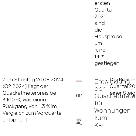
ersten
Quartal
2021
sind
die
Hauspreise
um
rund
14 %
gestiegen.
Zum Stichtag 20.08.2024
Die Preise
Entwicklung
(Q2 2024) liegt der
Quartal 20
der
Quadratmeterpreis bei
einer Stei
Quadratmeter
3.100 €, was einem
für
Rückgang von 1,3 % im
Wohnungen
Vergleich zum Vorquartal
zum
entspricht.
Kauf