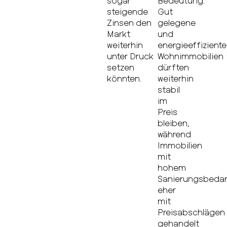
sogar
Bedeutung.
steigende
Gut
Zinsen den
gelegene
Markt
und
weiterhin
energieeffiziente
unter Druck
Wohnimmobilien
setzen
dürften
könnten.
weiterhin
stabil
im
Preis
bleiben,
während
Immobilien
mit
hohem
Sanierungsbeda
eher
mit
Preisabschlägen
gehandelt