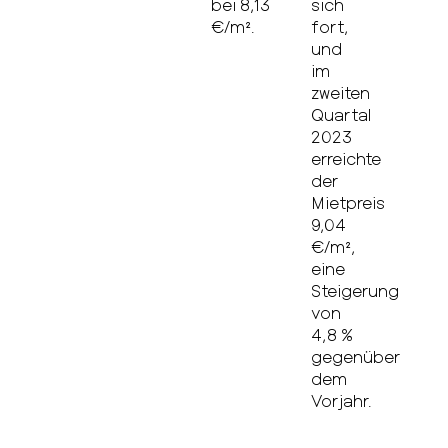
bei 8,13
sich
€/m².
fort,
und
im
zweiten
Quartal
2023
erreichte
der
Mietpreis
9,04
€/m²,
eine
Steigerung
von
4,8 %
gegenüber
dem
Vorjahr.