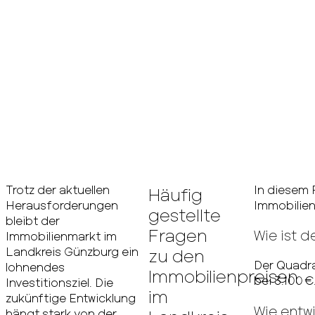
Trotz der aktuellen
In diesem 
Häufig
Herausforderungen
Immobilien
gestellte
bleibt der
Fragen
Wie ist 
Immobilienmarkt im
Landkreis Günzburg ein
zu den
Der Quadra
lohnendes
Immobilienpreisen
bei 3.100 €
Investitionsziel. Die
im
zukünftige Entwicklung
Wie entw
hängt stark von der