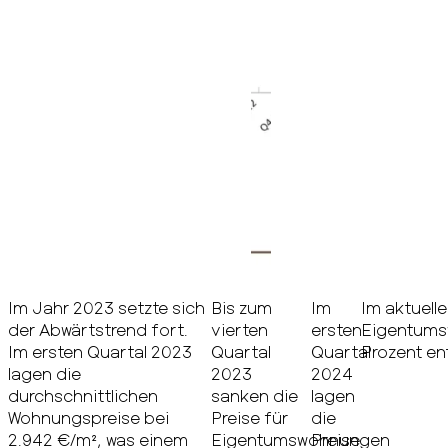
Im Jahr 2023 setzte sich
Bis zum
Im
Im aktuell
der Abwärtstrend fort.
vierten
ersten
Eigentumsw
Im ersten Quartal 2023
Quartal
Quartal
Prozent en
lagen die
2023
2024
durchschnittlichen
sanken die
lagen
Wohnungspreise bei
Preise für
die
2.942 €/m², was einem
Eigentumswohnungen
Preise