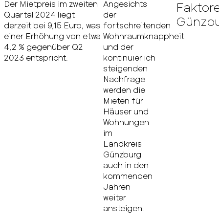
Der Mietpreis im zweiten
Angesichts
Faktore
Quartal 2024 liegt
der
Günzbu
derzeit bei 9,15 Euro, was
fortschreitenden
einer Erhöhung von etwa
Wohnraumknappheit
4,2 % gegenüber Q2
und der
2023 entspricht.
kontinuierlich
steigenden
Nachfrage
werden die
Mieten für
Häuser und
Wohnungen
im
Landkreis
Günzburg
auch in den
kommenden
Jahren
weiter
ansteigen.