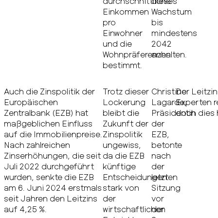
durchschnittliche
dieses
Einkommen
Wachstum
pro
bis
Einwohner
mindestens
und die
2042
Wohnpräferenzen
anhalten.
bestimmt.
Auch die Zinspolitik der
Trotz dieser
Christine
Der Leitzin
Europäischen
Lockerung
Lagarde,
Experten r
Zentralbank (EZB) hat
bleibt die
Präsidentin
doch dies 
maßgeblichen Einfluss
Zukunft der
der
auf die Immobilienpreise.
Zinspolitik
EZB,
Nach zahlreichen
ungewiss,
betonte
Zinserhöhungen, die seit
da die EZB
nach
Juli 2022 durchgeführt
künftige
der
wurden, senkte die EZB
Entscheidungen
letzten
am 6. Juni 2024 erstmals
stark von
Sitzung
seit Jahren den Leitzins
der
vor
auf 4,25 %.
wirtschaftlichen
der