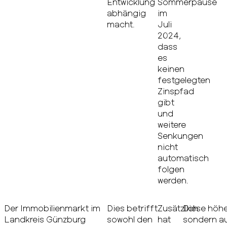
Entwicklung
Sommerpause
abhängig
im
macht.
Juli
2024,
dass
es
keinen
festgelegten
Zinspfad
gibt
und
weitere
Senkungen
nicht
automatisch
folgen
werden.
Der Immobilienmarkt im
Dies betrifft
Zusätzlich
Diese höhe
Landkreis Günzburg
sowohl den
hat
sondern au