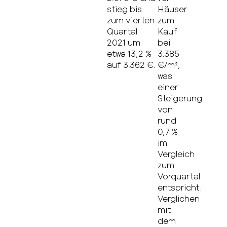
stieg bis
Häuser
zum vierten
zum
Quartal
Kauf
2021 um
bei
etwa 13,2 %
3.385
auf 3.362 €.
€/m²,
was
einer
Steigerung
von
rund
0,7 %
im
Vergleich
zum
Vorquartal
entspricht.
Verglichen
mit
dem