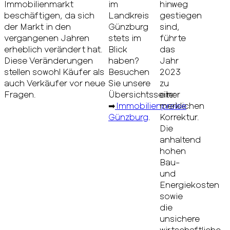
Immobilienmarkt
im
hinweg
beschäftigen, da sich
Landkreis
gestiegen
der Markt in den
Günzburg
sind,
vergangenen Jahren
stets im
führte
erheblich verändert hat.
Blick
das
Diese Veränderungen
haben?
Jahr
stellen sowohl Käufer als
Besuchen
2023
auch Verkäufer vor neue
Sie unsere
zu
Fragen.
Übersichtsseite:
einer
➡
Immobilienpreise
merklichen
Günzburg
.
Korrektur.
Die
anhaltend
hohen
Bau-
und
Energiekosten
sowie
die
unsichere
wirtschaftliche