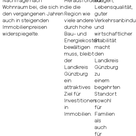
Nachfrage nach
Herausforderungen,
aus
Wohnraum bei, die sich in
die die
Lebensqualität,
den vergangenen Jahren
Region wie
guter
auch in steigenden
viele andere
Verkehrsanbind
Immobilienpreisen
durch hohe
und
widerspiegelte.
Bau- und
wirtschaftlicher
Energiekosten
Stabilität
bewältigen
macht
muss, bleibt
den
der
Landkreis
Landkreis
Günzburg
Günzburg
zu
ein
einem
attraktives
begehrten
Ziel für
Standort
Investitionen
sowohl
in
für
Immobilien.
Familien
als
auch
für