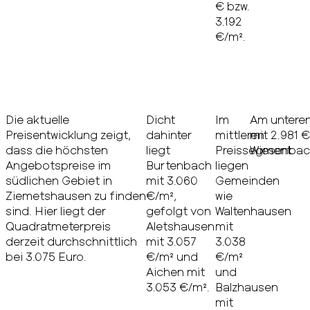
€ bzw.
3.192
€/m².
Die aktuelle
Dicht
Im
Am unteren
Preisentwicklung zeigt,
dahinter
mittleren
mit 2.981 
dass die höchsten
liegt
Preissegment
Wiesenbach
Angebotspreise im
Burtenbach
liegen
südlichen Gebiet in
mit 3.060
Gemeinden
Ziemetshausen zu finden
€/m²,
wie
sind. Hier liegt der
gefolgt von
Waltenhausen
Quadratmeterpreis
Aletshausen
mit
derzeit durchschnittlich
mit 3.057
3.038
bei 3.075 Euro.
€/m² und
€/m²
Aichen mit
und
3.053 €/m².
Balzhausen
mit