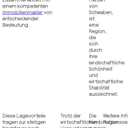
einem kompetenten
von
Immobilienmakler
von
Schwaben,
entscheidender
ist
Bedeutung.
eine
Region,
die
sich
durch
ihre
landschaftliche
Schönheit
und
wirtschaftliche
Stabilität
auszeichnet.
Diese Lagevorteile
Trotz der
Die
Weitere In
tragen zur stetigen
wirtschaftlichen
Kombination
Regionssei