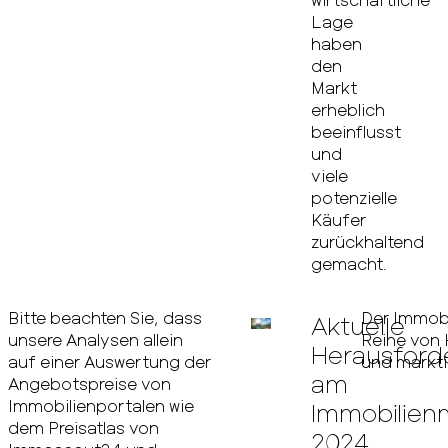
Lage
haben
den
Markt
erheblich
beeinflusst
und
viele
potenzielle
Käufer
zurückhaltend
gemacht.
Bitte beachten Sie, dass
Der Immobi
Aktuelle
unsere Analysen allein
Reihe von 
Herausford
auf einer Auswertung der
und markti
am
Angebotspreise von
Immobilienportalen wie
Immobilien
dem Preisatlas von
2024