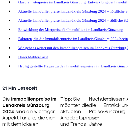
Quadratmeterpreise im Landkreis Günzburg: Entwicklung der Immobi
Aktuelle Immobilienpreise im Landkreis Günzburg 2024 – nördliche 
Aktuelle Immobilienpreise im Landkreis Günzburg 2024 – südliche S
Entwicklung der Mietpreise für Immobilien im Landkreis Günzburg
Faktoren, die die Immobilienpreise im Landkreis Günzburg 2024 beein
Wie geht es weiter mit den Immobilienpreisen im Landkreis Günzburg
Unser Makler-Fazit
Häufig gestellte Fragen zu den Immobilienpreisen im Landkreis Günz
21 Min Lesezeit
Die
Immobilienpreise im
Tipp
: Sie
Nachdem
In diesem 
Landkreis Günzburg
möchten die
die
Entwicklun
2024
sind ein wichtiger
aktuellen
Preise
Günzburg.
Aspekt für alle, die sich
Angebotspreise
über
mit dem lokalen
und Trends
Jahre