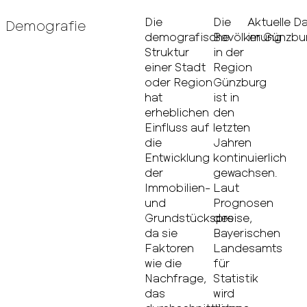
Die
Die
Aktuelle D
Demografie
demografische
Bevölkerung
im Günzbur
Struktur
in der
einer Stadt
Region
oder Region
Günzburg
hat
ist in
erheblichen
den
Einfluss auf
letzten
die
Jahren
Entwicklung
kontinuierlich
der
gewachsen.
Immobilien-
Laut
und
Prognosen
Grundstückspreise,
des
da sie
Bayerischen
Faktoren
Landesamts
wie die
für
Nachfrage,
Statistik
das
wird