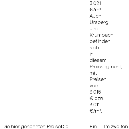
3.021
€/m².
Auch
Ursberg
und
Krumbach
befinden
sich
in
diesem
Preissegment,
mit
Preisen
von
3.015
€ bzw.
3.011
€/m².
Die hier genannten Preise
Die
Ein
Im zweiten