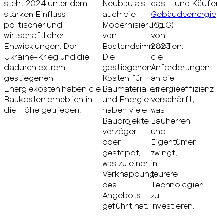
steht 2024 unter dem
Neubau als
das
und Käufer
starken Einfluss
auch die
Gebäudeenergie
politischer und
Modernisierung
(GEG)
wirtschaftlicher
von
von
Entwicklungen. Der
Bestandsimmobilien.
2023
Ukraine-Krieg und die
Die
die
dadurch extrem
gestiegenen
Anforderungen
gestiegenen
Kosten für
an die
Energiekosten haben die
Baumaterialien
Energieeffizienz
Baukosten erheblich in
und Energie
verschärft,
die Höhe getrieben.
haben viele
was
Bauprojekte
Bauherren
verzögert
und
oder
Eigentümer
gestoppt,
zwingt,
was zu einer
in
Verknappung
teurere
des
Technologien
Angebots
zu
geführt hat.
investieren.