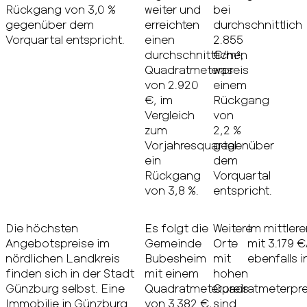
Rückgang von 3,0 %
weiter und
bei
gegenüber dem
erreichten
durchschnittlich
Vorquartal entspricht.
einen
2.855
durchschnittlichen
€/m²,
Quadratmeterpreis
was
von 2.920
einem
€, im
Rückgang
Vergleich
von
zum
2,2 %
Vorjahresquartal
gegenüber
ein
dem
Rückgang
Vorquartal
von 3,8 %.
entspricht.
Die höchsten
Es folgt die
Weitere
Im mittler
Angebotspreise im
Gemeinde
Orte
mit 3.179 
nördlichen Landkreis
Bubesheim
mit
ebenfalls i
finden sich in der Stadt
mit einem
hohen
Günzburg selbst. Eine
Quadratmeterpreis
Quadratmeterpre
Immobilie in Günzburg
von 3.382 €,
sind