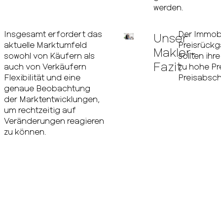
werden.
Insgesamt erfordert das
Der Immobi
Unser
aktuelle Marktumfeld
Preisrückg
Makler-
sowohl von Käufern als
sollten ih
Fazit
auch von Verkäufern
zu hohe Pr
Flexibilität und eine
Preisabsch
genaue Beobachtung
der Marktentwicklungen,
um rechtzeitig auf
Veränderungen reagieren
zu können.