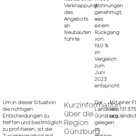
Verknappung
Wohnungen
des
genehmigt,
Angebots
was
an
einem
Neubauten
Rückgang
führte.
von
19,0 %
im
Vergleich
zum
Juni
2023
entspricht.
Um in dieser Situation
Der
Mit einer 
Kurzinformation
die richtigen
Landkreis
von 131.37
über die
Entscheidungen zu
Günzburg,
aus ländli
Region
treffen und bestmöglich
gelegen
zu profitieren, ist die
im
Günzburg
Zusammenarbeit mit
Herzen