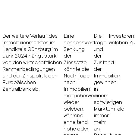
Der weitere Verlauf des
Eine
Die
Investore
Immobilienmarktes im
nennenswerte
Lage
welchen Zu
Landkreis Günzburg im
Senkung
und
Jahr 2024 hängt stark
der
der
von den wirtschaftlichen
Zinssätze
Zustand
Rahmenbedingungen
könnte die
der
und der Zinspolitik der
Nachfrage
Immobilien
Europäischen
nach
gewinnen
Zentralbank ab.
Immobilien
in
möglicherweise
einem
wieder
schwierigen
beleben,
Marktumfeld
während
immer
anhaltend
mehr
hohe oder
an