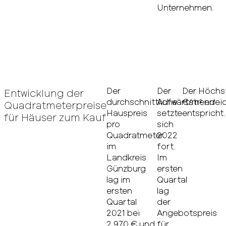
Unternehmen.
Der
Der
Der Höchst
Entwicklung der
durchschnittliche
Aufwärtstrend
€/m² errei
Quadratmeterpreise
Hauspreis
setzte
entspricht.
für Häuser zum Kauf
pro
sich
Quadratmeter
2022
im
fort.
Landkreis
Im
Günzburg
ersten
lag im
Quartal
ersten
lag
Quartal
der
2021 bei
Angebotspreis
2.970 € und
für