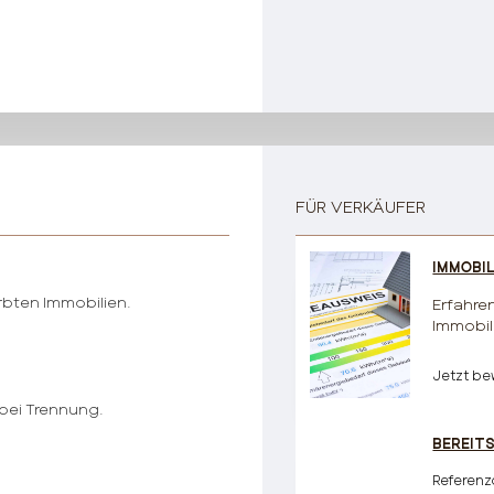
FÜR VERKÄUFER
IMMOBI
rbten Immobilien.
Erfahren
Immobili
Jetzt be
 bei Trennung.
BEREIT
Referenz