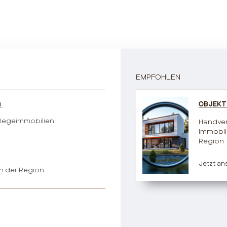
EMPFOHLEN
n
OBJEKT
Pflegeimmobilien
Handve
Immobil
Region
Jetzt a
n der Region