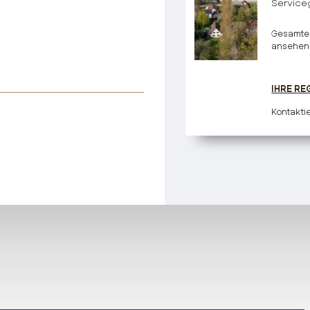
Service
Gesamte
ansehen
IHRE RE
Kontakti