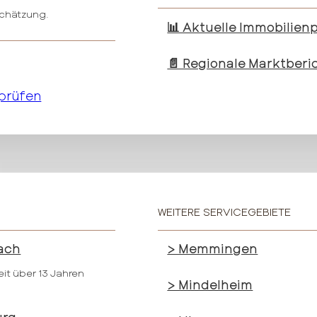
schätzung.
📊 Aktuelle Immobilienp
📄 Regionale Marktberi
 prüfen
WEITERE SERVICEGEBIETE
ach
> Memmingen
eit über 13 Jahren
> Mindelheim