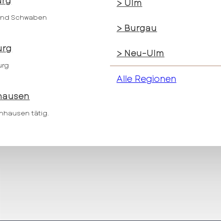
urg
> Ulm
und Schwaben
> Burgau
urg
> Neu-Ulm
urg
Alle Regionen
hausen
nnhausen tätig.