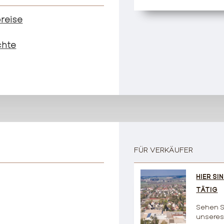
reise
chte
FÜR VERKÄUFER
HIER SIN
TÄTIG
Sehen S
unsere